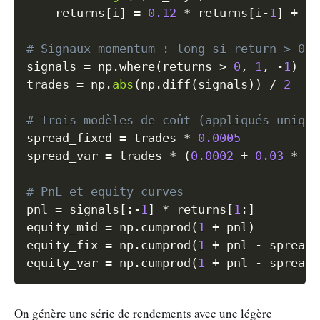
    returns
[
i
]
=
0.12
*
 returns
[
i
-
1
]
+
 no
# Signaux momentum : long si return > 0, 
signals 
=
 np
.
where
(
returns 
>
0
,
1
,
-
1
)
trades 
=
 np
.
abs
(
np
.
diff
(
signals
)
)
/
2
# Trois modèles de coût (appliqués unique
spread_fixed 
=
 trades 
*
0.0005
spread_var 
=
 trades 
*
(
0.0002
+
0.03
*
 np
# PnL et equity curves
pnl 
=
 signals
[
:
-
1
]
*
 returns
[
1
:
]
equity_mid 
=
 np
.
cumprod
(
1
+
 pnl
)
equity_fix 
=
 np
.
cumprod
(
1
+
 pnl 
-
 spread_
equity_var 
=
 np
.
cumprod
(
1
+
 pnl 
-
 spread_
On génère une série de rendements avec une légère