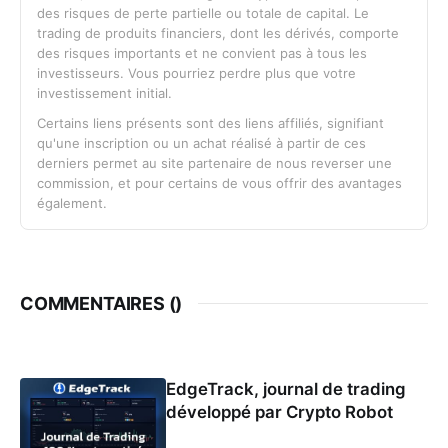
des risques de perte partielle ou totale de capital. Le
trading de produits financiers, dont les dérivés, comporte
des risques importants et ne convient pas à tous les
investisseurs. Vous pourriez perdre plus que votre
investissement initial.
Certains liens présents sont des liens affiliés, signifiant
qu'une inscription ou un achat réalisé à partir de ces
derniers permet au site partenaire de nous reverser une
commission, et pour certains de vous offrir des avantages
également.
COMMENTAIRES (
)
EdgeTrack, journal de trading
développé par Crypto Robot