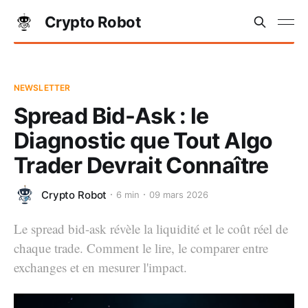
Crypto Robot
NEWSLETTER
Spread Bid-Ask : le
Diagnostic que Tout Algo
Trader Devrait Connaître
Crypto Robot
6 min
09 mars 2026
Le spread bid-ask révèle la liquidité et le coût réel de
chaque trade. Comment le lire, le comparer entre
exchanges et en mesurer l'impact.