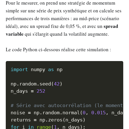
Pour le mesurer, on prend une stratégie de momentum
simple sur une série de prix synthétique et on calcule ses
performances de trois manières : au mid-price (scénario
spread
idéal), avec un spread fixe de 0,05 %, et avec un
variable
qui s'élargit quand la volatilité augmente.
Le code Python ci-dessous réalise cette simulation :
Copy
import
 numpy 
as
 np

np
.
random
.
seed
(
42
)
n_days 
=
252
# Série avec autocorrélation (le momentum
noise 
=
 np
.
random
.
normal
(
0
,
0.015
,
 n_days
returns 
=
 np
.
zeros
(
n_days
)
for
 i 
in
range
(
1
,
 n_days
)
: