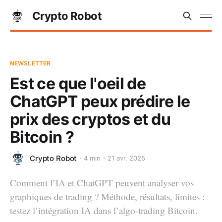
Crypto Robot
NEWSLETTER
Est ce que l'oeil de
ChatGPT peux prédire le
prix des cryptos et du
Bitcoin ?
Crypto Robot
4 min
21 avr. 2025
Comment l’IA et ChatGPT peuvent analyser vos
graphiques de trading ? Méthode, résultats, limites :
testez l’intégration IA dans l’algo-trading Bitcoin.