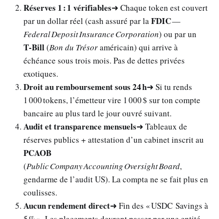
Réserves 1 : 1 vérifiables
➜ Chaque token est couvert
FDIC
par un dollar réel (cash assuré par la
—
Federal Deposit Insurance Corporation
) ou par un
T‑Bill
(
Bon du Trésor
américain) qui arrive à
échéance sous trois mois. Pas de dettes privées
exotiques.
Droit au remboursement sous 24 h
➜ Si tu rends
1 000 tokens, l’émetteur vire 1 000 $ sur ton compte
bancaire au plus tard le jour ouvré suivant.
Audit et transparence mensuels
➜ Tableaux de
réserves publics + attestation d’un cabinet inscrit au
PCAOB
(
Public Company Accounting Oversight Board
,
gendarme de l’audit US). La compta ne se fait plus en
coulisses.
Aucun rendement direct
➜ Fin des « USDC Savings à
5 % ». Les placements devront passer par une entité