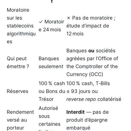
t
Moratoire
sur les
✗ Pas de moratoire ;
✓ Moratoir
stablecoins
étude d’impact de
e 24 mois
algorithmiqu
12 mois
es
Banques
ou
sociétés
Qui peut
Banques
agréées par l’Office of
émettre ?
seulement
the Comptroller of the
Currency (OCC)
100 % cash
100 % cash, T‑Bills
Réserves
ou Bons du
≤ 93 jours ou
Trésor
reverse repo
collatérisé
Autorisé
Rendement
Interdit
— pas de
sous
versé au
produit d’épargne
certaines
porteur
embarqué