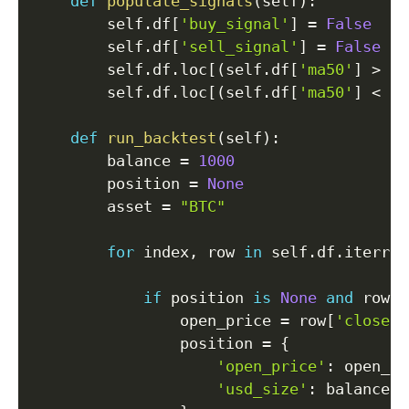
def
populate_signals
(
self
)
:
        self
.
df
[
'buy_signal'
]
=
False
        self
.
df
[
'sell_signal'
]
=
False
        self
.
df
.
loc
[
(
self
.
df
[
'ma50'
]
>
 se
        self
.
df
.
loc
[
(
self
.
df
[
'ma50'
]
<
 se
def
run_backtest
(
self
)
:
        balance 
=
1000
        position 
=
None
        asset 
=
"BTC"
for
 index
,
 row 
in
 self
.
df
.
iterrow
if
 position 
is
None
and
 row
[
'
                open_price 
=
 row
[
'close'
]
                position 
=
{
'open_price'
:
 open_pr
'usd_size'
:
 balance
,