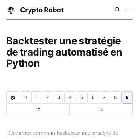
Crypto Robot
Backtester une stratégie
de trading automatisé en
Python
🏠
0
1
2
3
4
5
6
7
8
9
10
🏁
Découvrez comment backtester une stratégie de