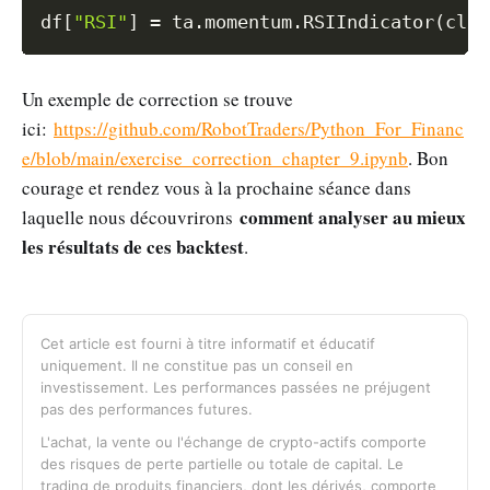
Copy
df
[
"RSI"
]
=
 ta
.
momentum
.
RSIIndicator
(
clos
Un exemple de correction se trouve
ici:
https://github.com/RobotTraders/Python_For_Financ
e/blob/main/exercise_correction_chapter_9.ipynb
. Bon
courage et rendez vous à la prochaine séance dans
comment analyser au mieux
laquelle nous découvrirons
les résultats de ces backtest
.
Cet article est fourni à titre informatif et éducatif
uniquement. Il ne constitue pas un conseil en
investissement. Les performances passées ne préjugent
pas des performances futures.
L'achat, la vente ou l'échange de crypto-actifs comporte
des risques de perte partielle ou totale de capital. Le
trading de produits financiers, dont les dérivés, comporte