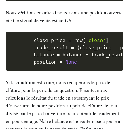
Nous vérifions ensuite si nous avons une position ouverte
et si le signal de vente est activé.
Copy
        close_price 
=
 row
[
'close'
]
        trade_result 
=
(
close_price 
-
 pos
        balance 
=
 balance 
+
 trade_result 
        position 
=
None
Si la condition est vraie, nous récupérons le prix de
clôture pour la période en question. Ensuite, nous
calculons le résultat du trade en soustrayant le prix
d’ouverture de notre position au prix de clôture, le tout
divisé par le prix d’ouverture pour obtenir le rendement
en pourcentage. Notre balance est ensuite mise à jour en
ajoutant le gain ou la perte du trade. Enfin, nous