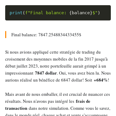
Copy
print
(
f"Final balance: 
{
balance
}
$"
)
Final balance: 7847.2548834433455$
Si nous avions appliqué cette stratégie de trading du
croisement des moyennes mobiles de la fin 2017 jusqu'à
début juillet 2023, notre portefeuille aurait grimpé à un
7847 dollar
impressionnant
. Oui, vous avez bien lu. Nous
+684%
aurions réalisé un bénéfice de 6847 dollar! Soit
!
Mais avant de nous emballer, il est crucial de nuancer ces
frais de
résultats. Nous n'avons pas intégré les
transaction
dans notre simulation. Comme vous le savez,
dans le monde réel, chaque achat et vente s'accompagne