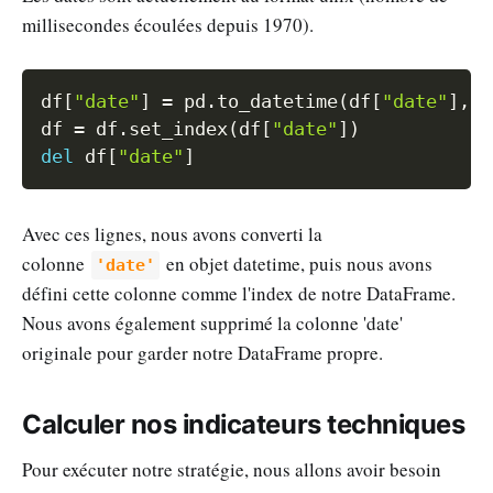
millisecondes écoulées depuis 1970).
Copy
df
[
"date"
]
=
 pd
.
to_datetime
(
df
[
"date"
]
,
 u
df 
=
 df
.
set_index
(
df
[
"date"
]
)
del
 df
[
"date"
]
Avec ces lignes, nous avons converti la
colonne
en objet datetime, puis nous avons
'date'
défini cette colonne comme l'index de notre DataFrame.
Nous avons également supprimé la colonne 'date'
originale pour garder notre DataFrame propre.
Calculer nos indicateurs techniques
Pour exécuter notre stratégie, nous allons avoir besoin