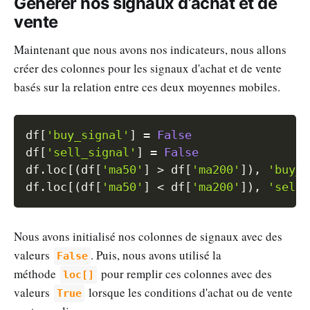
Générer nos signaux d’achat et de
vente
Maintenant que nous avons nos indicateurs, nous allons
créer des colonnes pour les signaux d'achat et de vente
basés sur la relation entre ces deux moyennes mobiles.
Copy
df
[
'buy_signal'
]
=
False
df
[
'sell_signal'
]
=
False
df
.
loc
[
(
df
[
'ma50'
]
>
 df
[
'ma200'
]
)
,
'buy_s
df
.
loc
[
(
df
[
'ma50'
]
<
 df
[
'ma200'
]
)
,
'sell_
Nous avons initialisé nos colonnes de signaux avec des
valeurs
. Puis, nous avons utilisé la
False
méthode
pour remplir ces colonnes avec des
loc[]
valeurs
lorsque les conditions d'achat ou de vente
True