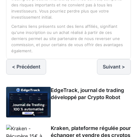
des risques importants et ne convient pas à tous les
investisseurs. Vous pourriez perdre plus que votre
investissement initial.
Certains liens présents sont des liens affiliés, signifiant
qu'une inscription ou un achat réalisé à partir de ces
derniers permet au site partenaire de nous reverser une
commission, et pour certains de vous offrir des avantages
également.
< Précédent
Suivant >
EdgeTrack, journal de trading
développé par Crypto Robot
Kraken, plateforme régulée pour
échanger et vendre des cryptos