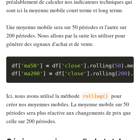
préalablement de calculer nos indicateurs techniques qui
sont ici la moyenne mobile court terme et long terme.
Une moyenne mobile sera sur 50 périodes et l'autre sur
200 périodes. Nous allons par la suite les utiliser pour
générer des signaux d'achat et de vente.
Copy
df
[
'ma50'
]
=
 df
[
'close'
]
.
rolling
(
50
)
.
mean
df
[
'ma200'
]
=
 df
[
'close'
]
.
rolling
(
200
)
.
me
Ici, nous avons utilisé la méthode
pour
rolling()
créer nos moyennes mobiles. La moyenne mobile sur 50
périodes sera plus réactive aux changements de prix que
celle sur 200 périodes.