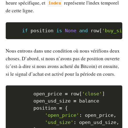
heure spécifique, et
représente l'index temporel
index
de cette ligne.
Copy
if
 position 
is
None
and
 row
[
'buy_sign
Nous entrons dans une condition où nous vérifions deux
choses. D’abord, si nous n’avons pas de position ouverte
(c’est-à-dire si nous avons acheté du Bitcoin) et ensuite,
si le signal d’achat est activé pour la période en cours.
Copy
        open_price 
=
 row
[
'close'
]
        open_usd_size 
=
 balance

        position 
=
{
'open_price'
:
 open_price
,
'usd_size'
:
 open_usd_size
,