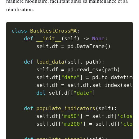
manière modulaire, facilitant ainsi sa maintenance et sa
réutilisation.
Copy
class
BacktestCrossMA
:
def
__init__
(
self
)
-
>
None
:
        self
.
df 
=
 pd
.
DataFrame
(
)
def
load_data
(
self
,
 path
)
:
        self
.
df 
=
 pd
.
read_csv
(
path
)
        self
.
df
[
"date"
]
=
 pd
.
to_datetime
(
        self
.
df 
=
 self
.
df
.
set_index
(
self
.
del
 self
.
df
[
"date"
]
def
populate_indicators
(
self
)
:
        self
.
df
[
'ma50'
]
=
 self
.
df
[
'close'
        self
.
df
[
'ma200'
]
=
 self
.
df
[
'close