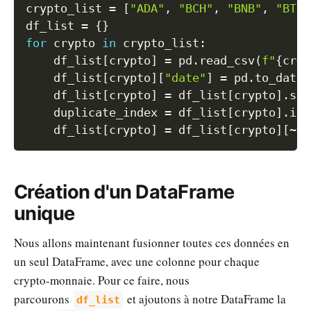
Copy
crypto_list 
=
[
"ADA"
,
"BCH"
,
"BNB"
,
"BTC"
df_list 
=
{
}
for
 crypto 
in
 crypto_list
:
    df_list
[
crypto
]
=
 pd
.
read_csv
(
f"
{
cryp
    df_list
[
crypto
]
[
"date"
]
=
 pd
.
to_datet
    df_list
[
crypto
]
=
 df_list
[
crypto
]
.
set
    duplicate_index 
=
 df_list
[
crypto
]
.
ind
    df_list
[
crypto
]
=
 df_list
[
crypto
]
[
~
du
Création d'un DataFrame
unique
Nous allons maintenant fusionner toutes ces données en
un seul DataFrame, avec une colonne pour chaque
crypto-monnaie. Pour ce faire, nous
parcourons
et ajoutons à notre DataFrame la
df_list