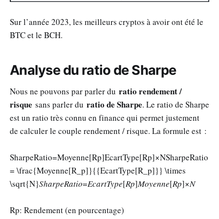
Sur l’année 2023, les meilleurs cryptos à avoir ont été le
BTC et le BCH.
Analyse du ratio de Sharpe
ratio rendement /
Nous ne pouvons par parler du
risque
ratio de Sharpe
sans parler du
. Le ratio de Sharpe
est un ratio très connu en finance qui permet justement
de calculer le couple rendement / risque. La formule est :
SharpeRatio=Moyenne[Rp]EcartType[Rp]×NSharpeRatio
= \frac{Moyenne[R_p]}{{EcartType[R_p]}} \times
\sqrt{N}
SharpeRatio
=
EcartType
[
Rp
​]
Moyenne
[
Rp
​]​×
N
Rp: Rendement (en pourcentage)