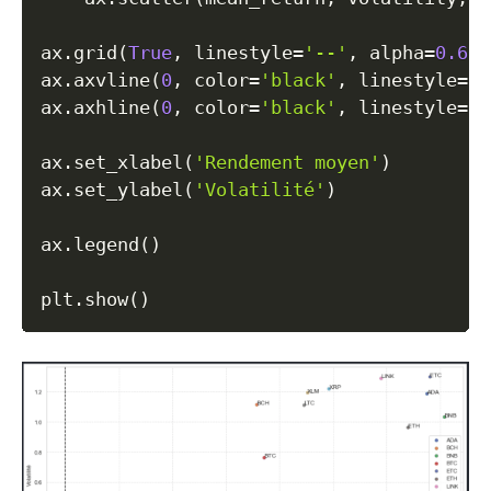
ax
.
grid
(
True
,
 linestyle
=
'--'
,
 alpha
=
0.6
)
ax
.
axvline
(
0
,
 color
=
'black'
,
 linestyle
=
'-
ax
.
axhline
(
0
,
 color
=
'black'
,
 linestyle
=
'-
ax
.
set_xlabel
(
'Rendement moyen'
)
ax
.
set_ylabel
(
'Volatilité'
)
ax
.
legend
(
)
plt
.
show
(
)