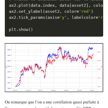
ax2
.
plot
(
data
.
index
,
 data
[
asset2
]
,
 color
=
ax2
.
set_ylabel
(
asset2
,
 color
=
'red'
)
ax2
.
tick_params
(
axis
=
'y'
,
 labelcolor
=
'red
plt
.
show
(
)
On remarque que l’on a une corrélation quasi parfaite à