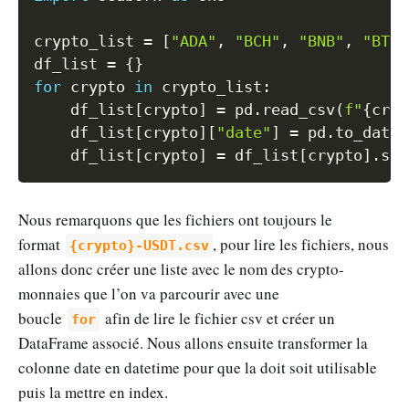
crypto_list 
=
[
"ADA"
,
"BCH"
,
"BNB"
,
"BTC"
df_list 
=
{
}
for
 crypto 
in
 crypto_list
:
    df_list
[
crypto
]
=
 pd
.
read_csv
(
f"
{
cryp
    df_list
[
crypto
]
[
"date"
]
=
 pd
.
to_datet
    df_list
[
crypto
]
=
 df_list
[
crypto
]
.
set
Nous remarquons que les fichiers ont toujours le
format
, pour lire les fichiers, nous
{crypto}-USDT.csv
allons donc créer une liste avec le nom des crypto-
monnaies que l’on va parcourir avec une
boucle
afin de lire le fichier csv et créer un
for
DataFrame associé. Nous allons ensuite transformer la
colonne date en datetime pour que la doit soit utilisable
puis la mettre en index.