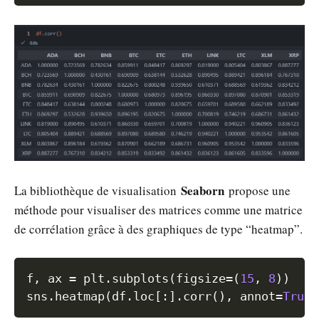
Seaborn
La bibliothèque de visualisation
propose une
méthode pour visualiser des matrices comme une matrice
de corrélation grâce à des graphiques de type “heatmap”.
Copy
f
,
 ax 
=
 plt
.
subplots
(
figsize
=
(
15
,
8
)
)
sns
.
heatmap
(
df
.
loc
[
:
]
.
corr
(
)
,
 annot
=
True
)