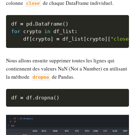
colonne
de chaque DataFrame individuel.
close
Copy
df 
=
 pd
.
DataFrame
(
)
for
 crypto 
in
 df_list
:
    df
[
crypto
]
=
 df_list
[
crypto
]
[
"close"
]
Nous allons ensuite supprimer toutes les lignes qui
contiennent des valeurs NaN (Not a Number) en utilisant
la méthode
de Pandas.
dropna
Copy
df 
=
 df
.
dropna
(
)