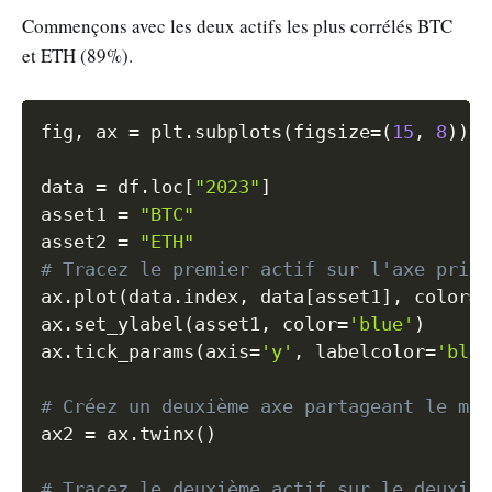
Commençons avec les deux actifs les plus corrélés BTC
et ETH (89%).
Copy
fig
,
 ax 
=
 plt
.
subplots
(
figsize
=
(
15
,
8
)
)
data 
=
 df
.
loc
[
"2023"
]
asset1 
=
"BTC"
asset2 
=
"ETH"
# Tracez le premier actif sur l'axe princ
ax
.
plot
(
data
.
index
,
 data
[
asset1
]
,
 color
=
'
ax
.
set_ylabel
(
asset1
,
 color
=
'blue'
)
ax
.
tick_params
(
axis
=
'y'
,
 labelcolor
=
'blue
# Créez un deuxième axe partageant le mêm
ax2 
=
 ax
.
twinx
(
)
# Tracez le deuxième actif sur le deuxièm