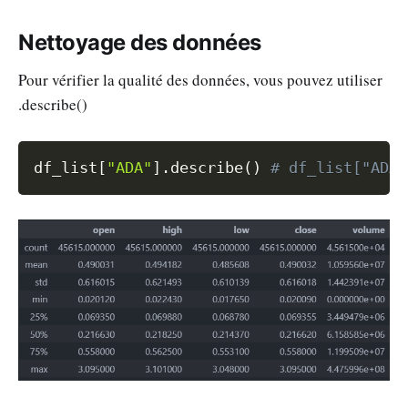
Nettoyage des données
Pour vérifier la qualité des données, vous pouvez utiliser
.describe()
Copy
df_list
[
"ADA"
]
.
describe
(
)
# df_list["ADA"