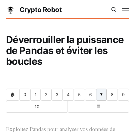
Crypto Robot
Déverrouiller la puissance
de Pandas et éviter les
boucles
🏠
0
1
2
3
4
5
6
7
8
9
10
🏁
Exploitez Pandas pour analyser vos données de