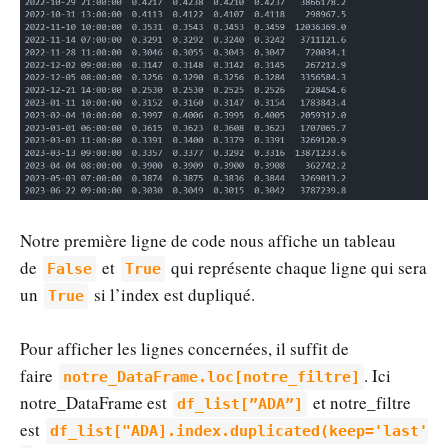
Notre première ligne de code nous affiche un tableau
de
et
qui représente chaque ligne qui sera
False
True
un
si l’index est dupliqué.
True
Pour afficher les lignes concernées, il suffit de
faire
. Ici
notre_DataFrame.loc[notre_filtre]
notre_DataFrame est
et notre_filtre
df_list[”ADA”]
est
df_list["ADA].index.duplicated(keep='last'