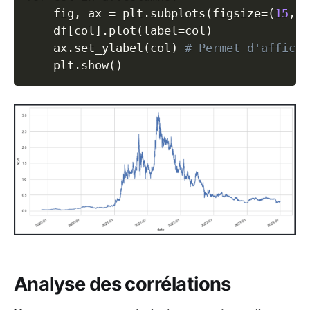
    fig
,
 ax 
=
 plt
.
subplots
(
figsize
=
(
15
,
7
    df
[
col
]
.
plot
(
label
=
col
)
    ax
.
set_ylabel
(
col
)
# Permet d'affiche
    plt
.
show
(
)
Analyse des corrélations