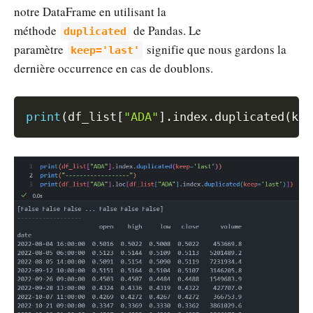
notre DataFrame en utilisant la
méthode
de Pandas. Le
duplicated
paramètre
signifie que nous gardons la
keep='last'
dernière occurrence en cas de doublons.
Copy
print
(
df_list
[
"ADA"
]
.
index
.
duplicated
(
kee