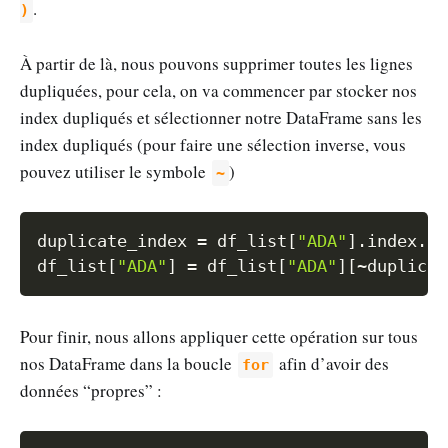
.
)
À partir de là, nous pouvons supprimer toutes les lignes
dupliquées, pour cela, on va commencer par stocker nos
index dupliqués et sélectionner notre DataFrame sans les
index dupliqués (pour faire une sélection inverse, vous
pouvez utiliser le symbole
)
~
Copy
duplicate_index 
=
 df_list
[
"ADA"
]
.
index
.
du
df_list
[
"ADA"
]
=
 df_list
[
"ADA"
]
[
~
duplicat
Pour finir, nous allons appliquer cette opération sur tous
nos DataFrame dans la boucle
afin d’avoir des
for
données “propres” :