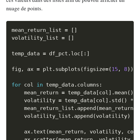
nuage de points.
Copy
mean_return_list 
=
[
]
volatility_list 
=
[
]
temp_data 
=
 df_pct
.
loc
[
:
]
fig
,
 ax 
=
 plt
.
subplots
(
figsize
=
(
15
,
8
)
)
for
 col 
in
 temp_data
.
columns
:
    mean_return 
=
 temp_data
[
col
]
.
mean
(
)
*
    volatility 
=
 temp_data
[
col
]
.
std
(
)
*
1
    mean_return_list
.
append
(
mean_return
)
    volatility_list
.
append
(
volatility
)
    ax
.
text
(
mean_return
,
 volatility
,
 col
)
    ax
.
scatter
(
mean_return
,
 volatility
,
 l