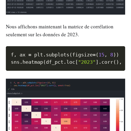
Nous affichons maintenant la matrice de corrélation
seulement sur les données de 2023.
Copy
f
,
 ax 
=
 plt
.
subplots
(
figsize
=
(
15
,
8
)
)
sns
.
heatmap
(
df_pct
.
loc
[
"2023"
]
.
corr
(
)
,
 an