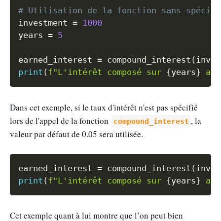
# Utilisation de la fonction sans spécifi
investment 
=
1000
years 
=
5
earned_interest 
=
 compound_interest
(
inves
print
(
f"L'intérêt composé sur 
{
years
}
 ans
Dans cet exemple, si le taux d'intérêt n'est pas spécifié
lors de l'appel de la fonction
, la
compound_interest
valeur par défaut de 0.05 sera utilisée.
Copy
earned_interest 
=
 compound_interest
(
inves
print
(
f"L'intérêt composé sur 
{
years
}
 ans
Cet exemple quant à lui montre que l’on peut bien