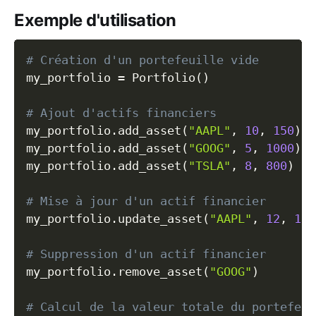
Exemple d'utilisation
Copy
# Création d'un portefeuille vide
my_portfolio 
=
 Portfolio
(
)
# Ajout d'actifs financiers
my_portfolio
.
add_asset
(
"AAPL"
,
10
,
150
)
my_portfolio
.
add_asset
(
"GOOG"
,
5
,
1000
)
my_portfolio
.
add_asset
(
"TSLA"
,
8
,
800
)
# Mise à jour d'un actif financier
my_portfolio
.
update_asset
(
"AAPL"
,
12
,
160
# Suppression d'un actif financier
my_portfolio
.
remove_asset
(
"GOOG"
)
# Calcul de la valeur totale du portefeui