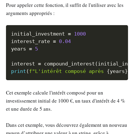
Pour appeler cette fonction, il suffit de l'utiliser avec les
arguments appropriés :
Copy
initial_investment 
=
1000
interest_rate 
=
0.04
years 
=
5
interest 
=
 compound_interest
(
initial_inve
print
(
f"L'intérêt composé après 
{
years
}
 a
Cet exemple calcule l'intérêt composé pour un
investissement initial de 1000 €, un taux d'intérêt de 4 %
et une durée de 5 ans.
Dans cet exemple, vous découvrez également un nouveau
moyen d’attribuer une valeur à un string, grâce à