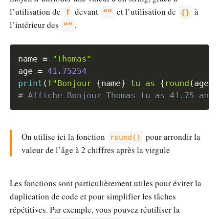
l’utilisation de
devant
et l’utilisation de
à
f
“”
{}
l’intérieur des
.
“”
Copy
name 
=
"Thomas"
age 
=
41.75254
print
(
f"Bonjour 
{
name
}
 tu as 
{
round
(
age
,
# Affiche Bonjour Thomas tu as 41.75 ans
On utilise ici la fonction
pour arrondir la
round()
valeur de l’âge à 2 chiffres après la virgule
Les fonctions sont particulièrement utiles pour éviter la
duplication de code et pour simplifier les tâches
répétitives. Par exemple, vous pouvez réutiliser la