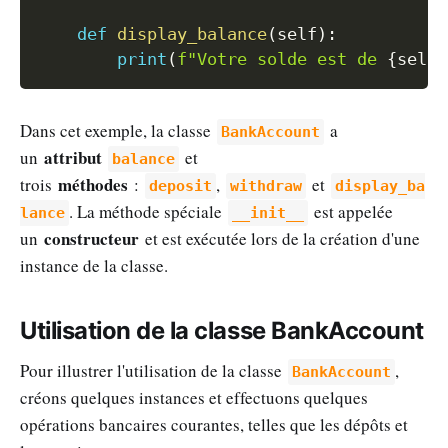
def
display_balance
(
self
)
:
print
(
f"Votre solde est de 
{
self
.
Dans cet exemple, la classe
a
BankAccount
attribut
un
et
balance
méthodes
trois
:
,
et
deposit
withdraw
display_ba
. La méthode spéciale
est appelée
lance
__init__
constructeur
un
et est exécutée lors de la création d'une
instance de la classe.
Utilisation de la classe BankAccount
Pour illustrer l'utilisation de la classe
,
BankAccount
créons quelques instances et effectuons quelques
opérations bancaires courantes, telles que les dépôts et