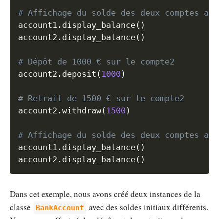
# Affichage du solde des deux comptes apr
account1
.
display_balance
(
)
account2
.
display_balance
(
)
# Dépôt de 1000 € sur le compte2
account2
.
deposit
(
1000
)
# Retrait de 1500 € sur le compte2
account2
.
withdraw
(
1500
)
# Affichage du solde des deux comptes apr
account1
.
display_balance
(
)
account2
.
display_balance
(
)
Dans cet exemple, nous avons créé deux instances de la
classe
avec des soldes initiaux différents.
BankAccount