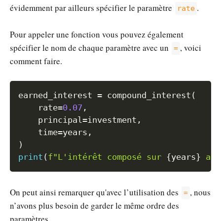
évidemment par ailleurs spécifier le paramètre
.
rate
Pour appeler une fonction vous pouvez également
spécifier le nom de chaque paramètre avec un
, voici
=
comment faire.
Copy
earned_interest 
=
 compound_interest
(
	rate
=
0.07
,
	principal
=
investment
,
	time
=
years
,
)
print
(
f"L'intérêt composé sur 
{
years
}
 ans
On peut ainsi remarquer qu'avec l’utilisation des
, nous
=
n’avons plus besoin de garder le même ordre des
paramètres.