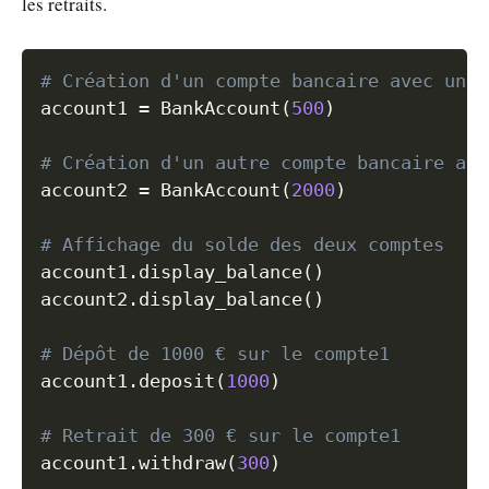
les retraits.
Copy
# Création d'un compte bancaire avec un s
account1 
=
 BankAccount
(
500
)
# Création d'un autre compte bancaire ave
account2 
=
 BankAccount
(
2000
)
# Affichage du solde des deux comptes
account1
.
display_balance
(
)
account2
.
display_balance
(
)
# Dépôt de 1000 € sur le compte1
account1
.
deposit
(
1000
)
# Retrait de 300 € sur le compte1
account1
.
withdraw
(
300
)