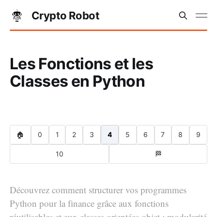
Crypto Robot
Les Fonctions et les
Classes en Python
🏠
0
1
2
3
4
5
6
7
8
9
10
🏁
Découvrez comment structurer vos programmes
Python pour la finance grâce aux fonctions
réutilisables et aux classes orientées objet : modularité