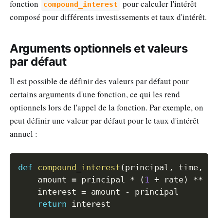
fonction
pour calculer l'intérêt
compound_interest
composé pour différents investissements et taux d'intérêt.
Arguments optionnels et valeurs
par défaut
Il est possible de définir des valeurs par défaut pour
certains arguments d'une fonction, ce qui les rend
optionnels lors de l'appel de la fonction. Par exemple, on
peut définir une valeur par défaut pour le taux d'intérêt
annuel :
Copy
def
compound_interest
(
principal
,
 time
,
 ra
    amount 
=
 principal 
*
(
1
+
 rate
)
**
 ti
    interest 
=
 amount 
-
 principal

return
 interest
