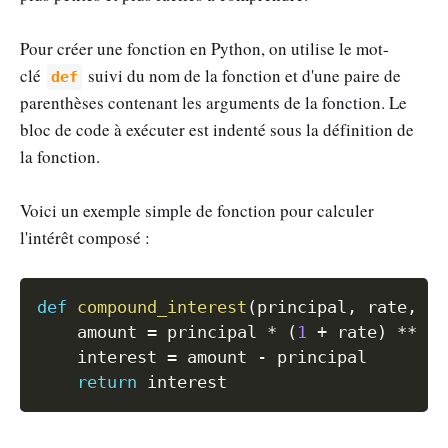
Pour créer une fonction en Python, on utilise le mot-
clé
suivi du nom de la fonction et d'une paire de
def
parenthèses contenant les arguments de la fonction. Le
bloc de code à exécuter est indenté sous la définition de
la fonction.
Voici un exemple simple de fonction pour calculer
l'intérêt composé :
Copy
def
compound_interest
(
principal
,
 rate
,
 ti
    amount 
=
 principal 
*
(
1
+
 rate
)
**
 ti
    interest 
=
 amount 
-
 principal

return