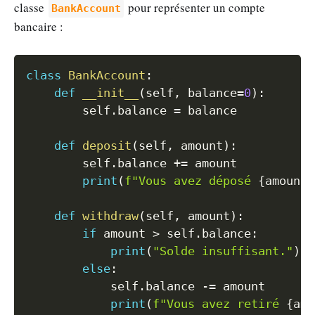
classe
pour représenter un compte
BankAccount
bancaire :
Copy
class
BankAccount
:
def
__init__
(
self
,
 balance
=
0
)
:
        self
.
balance 
=
 balance

def
deposit
(
self
,
 amount
)
:
        self
.
balance 
+=
 amount

print
(
f"Vous avez déposé 
{
amount
}
def
withdraw
(
self
,
 amount
)
:
if
 amount 
>
 self
.
balance
:
print
(
"Solde insuffisant."
)
else
:
            self
.
balance 
-=
 amount

print
(
f"Vous avez retiré 
{
amo