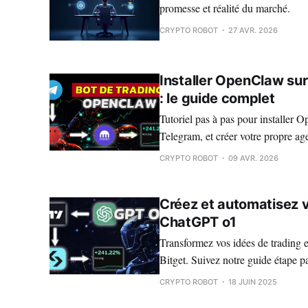
promesse et réalité du marché.
CRYPTO ROBOT
27 AVR. 2026
Installer OpenClaw sur
: le guide complet
Tutoriel pas à pas pour installer
Telegram, et créer votre propre ag
positions, passer des ordres et aut
CRYPTO ROBOT
09 AVR. 2026
Créez et automatisez v
ChatGPT o1
Transformez vos idées de trading
Bitget. Suivez notre guide étape pa
toute simplicité.
CRYPTO ROBOT
18 JUIN 2025