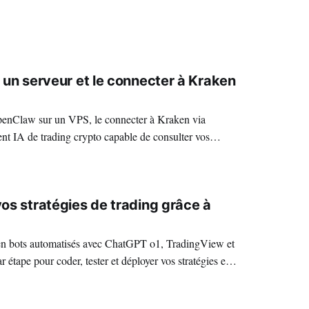
 un serveur et le connecter à Kraken
 OpenClaw sur un VPS, le connecter à Kraken via
ent IA de trading crypto capable de consulter vos
omatiser des stratégies — le tout en langage naturel.
os stratégies de trading grâce à
 en bots automatisés avec ChatGPT o1, TradingView et
r étape pour coder, tester et déployer vos stratégies en