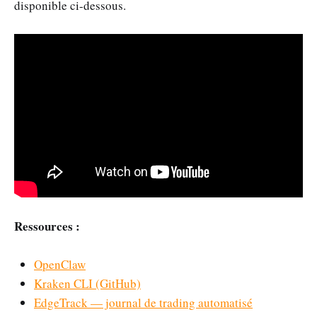
disponible ci-dessous.
Ressources :
OpenClaw
Kraken CLI (GitHub)
EdgeTrack — journal de trading automatisé