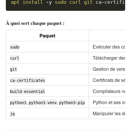
apt
install
-y
sudo
curl
git
À quoi sert chaque paquet :
Paquet
Exécuter des comm
sudo
Télécharger des fi
curl
Gestion de version
git
Certificats de sé
ca-certificates
Compilateurs néces
build-essential
,
,
Python et ses outi
python3
python3-venv
python3-pip
Manipuler les don
jq