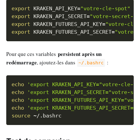
Copy
export
KRAKEN_API_KEY
=
"votre-cle-spot"
export
KRAKEN_API_SECRET
=
"votre-secret-sp
export
KRAKEN_FUTURES_API_KEY
=
"votre-cle-
export
KRAKEN_FUTURES_API_SECRET
=
"votre-s
persistent après un
Pour que ces variables
redémarrage
, ajoutez-les dans
:
~/.bashrc
Copy
echo
'export KRAKEN_API_KEY="votre-cle-sp
echo
'export KRAKEN_API_SECRET="votre-sec
echo
'export KRAKEN_FUTURES_API_KEY="votr
echo
'export KRAKEN_FUTURES_API_SECRET="v
source