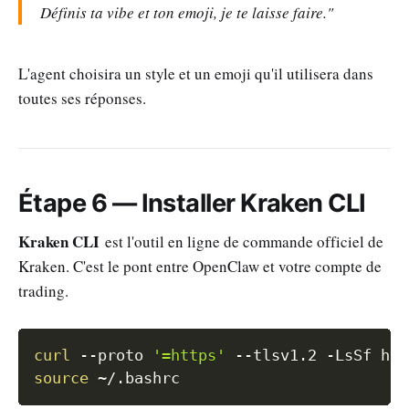
Définis ta vibe et ton emoji, je te laisse faire."
L'agent choisira un style et un emoji qu'il utilisera dans
toutes ses réponses.
Étape 6 — Installer Kraken CLI
Kraken CLI
est l'outil en ligne de commande officiel de
Kraken. C'est le pont entre OpenClaw et votre compte de
trading.
Copy
curl
--proto
'=https'
--tlsv1.2
-LsSf
 htt
source