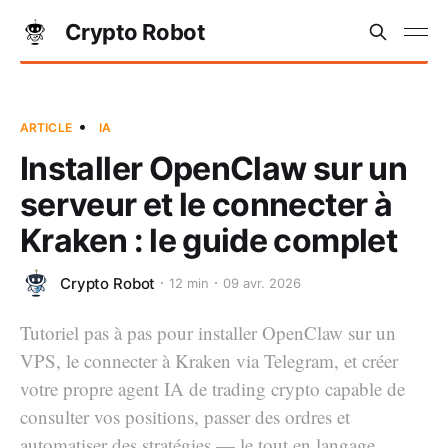
Crypto Robot
•
ARTICLE
IA
Installer OpenClaw sur un
serveur et le connecter à
Kraken : le guide complet
Crypto Robot
12 min
09 avr. 2026
Tutoriel pas à pas pour installer OpenClaw sur un
VPS, le connecter à Kraken via Telegram, et créer
votre propre agent IA de trading crypto capable de
consulter vos positions, passer des ordres et
automatiser des stratégies — le tout en langage