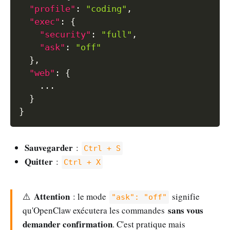
"profile"
:
"coding"
,
"exec"
:
{
"security"
:
"full"
,
"ask"
:
"off"
}
,
"web"
:
{
    ...

}
}
Sauvegarder
:
Ctrl + S
Quitter
:
Ctrl + X
Attention
⚠️
: le mode
signifie
"ask": "off"
sans vous
qu'OpenClaw exécutera les commandes
demander confirmation
. C'est pratique mais