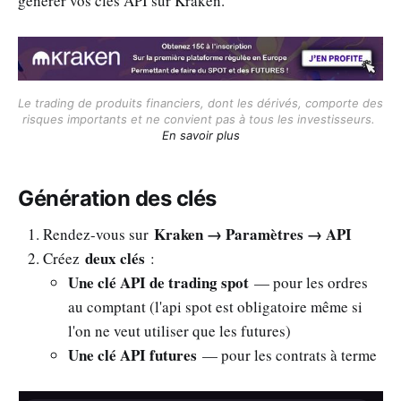
générer vos clés API sur Kraken.
Le trading de produits financiers, dont les dérivés, comporte des 
risques importants et ne convient pas à tous les investisseurs. 
En savoir plus
Génération des clés
Kraken → Paramètres → API
Rendez-vous sur
deux clés
Créez
:
Une clé API de trading spot
— pour les ordres
au comptant (l'api spot est obligatoire même si
l'on ne veut utiliser que les futures)
Une clé API futures
— pour les contrats à terme