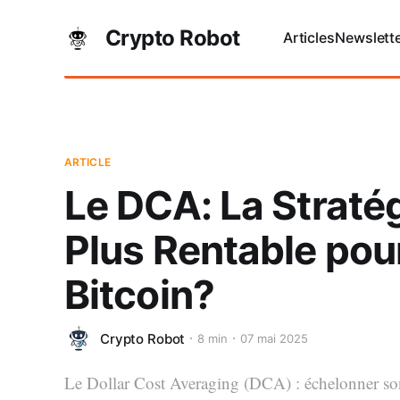
Crypto Robot
Articles
Newslett
ARTICLE
Le DCA: La Stratég
Plus Rentable pour
Bitcoin?
Crypto Robot
8 min
07 mai 2025
Le Dollar Cost Averaging (DCA) : échelonner son 